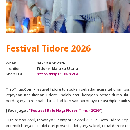
Festival Tidore 2026
When
:
09 - 12 Apr 2026
Location
:
Tidore, Maluku Utara
Short URL
:
http://triptr.us/n2z9
TripTrus.Com
-
Festival Tidore tuh bukan sekadar acara tahunan bi
kejayaan Kesultanan Tidore—salah satu kerajaan besar di Maluku
perdagangan rempah dunia, bahkan sampai punya relasi diplomatik s
[Baca juga :
"Festival Bale Nagi Flores Timur 2026
"
]
Digelar tiap April, tepatnya 9 sampai 12 April 2026 di Kota Tidore K
autentik banget—mulai dari prosesi adat yang sakral, ritual dorora (d