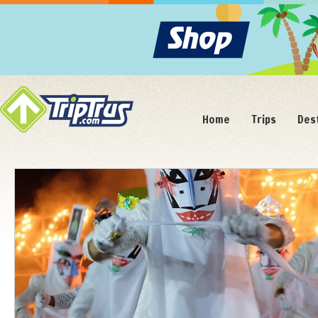
Home
Trips
Des