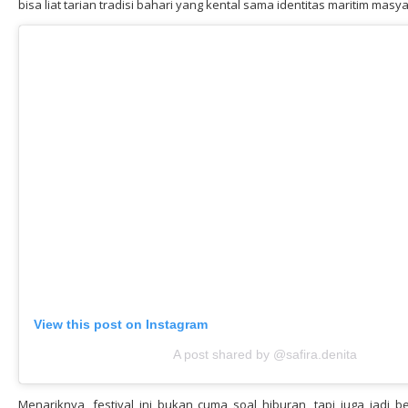
bisa liat tarian tradisi bahari yang kental sama identitas maritim masy
View this post on Instagram
A post shared by @safira.denita
Menariknya, festival ini bukan cuma soal hiburan, tapi juga jadi b