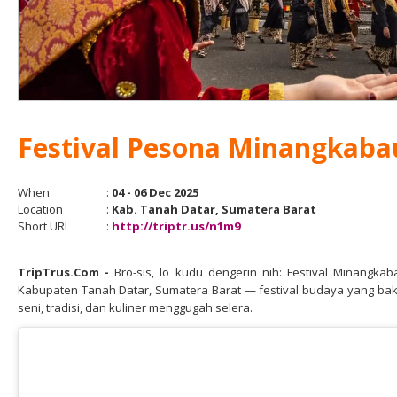
Festival Pesona Minangkaba
When
:
04 - 06 Dec 2025
Location
:
Kab. Tanah Datar, Sumatera Barat
Short URL
:
http://triptr.us/n1m9
TripTrus.Com
-
Bro-sis, lo kudu dengerin nih: Festival Minangka
Kabupaten Tanah Datar, Sumatera Barat — festival budaya yang bakal
seni, tradisi, dan kuliner menggugah selera.