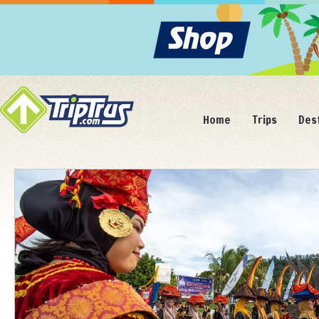
Home
Trips
Des