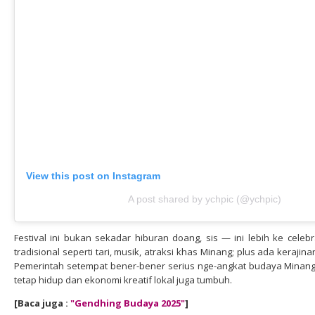
View this post on Instagram
A post shared by ychpic (@ychpic)
Festival ini bukan sekadar hiburan doang, sis — ini lebih ke celeb
tradisional seperti tari, musik, atraksi khas Minang; plus ada kerajin
Pemerintah setempat bener-bener serius nge-angkat budaya Minangka
tetap hidup dan ekonomi kreatif lokal juga tumbuh.
[Baca juga :
"Gendhing Budaya 2025
"
]