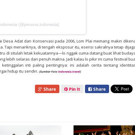
Indonesia (@pesona.indonesia)
ai Desa Adat dan Konservasi pada 2006, Lom Plai memang makin dikena
a. Tapi menariknya, di tengah eksposur itu, esensi sakralnya tetap dijaga
tru di situlah letak kekuatannya—lo nggak cuma datang buat lihat budaya
g lebih selaras dan penuh makna. Jadi kalau lo pikir ini cuma festival bua
 ketinggalan inti paling pentingnya: ini adalah cerita tentang identitas
ai hidup itu sendiri.
(Sumber Foto
indonesia.travel
)
Share
Pin It
Share