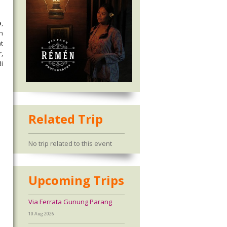
,
n
t
,
i
Related Trip
No trip related to this event
Upcoming Trips
Via Ferrata Gunung Parang
10 Aug 2026