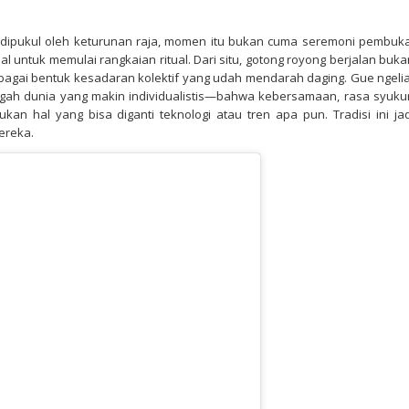
 dipukul oleh keturunan raja, momen itu bukan cuma seremoni pembuka
tual untuk memulai rangkaian ritual. Dari situ, gotong royong berjalan buka
ebagai bentuk kesadaran kolektif yang udah mendarah daging. Gue ngelia
engah dunia yang makin individualistis—bahwa kebersamaan, rasa syukur
an hal yang bisa diganti teknologi atau tren apa pun. Tradisi ini jad
ereka.