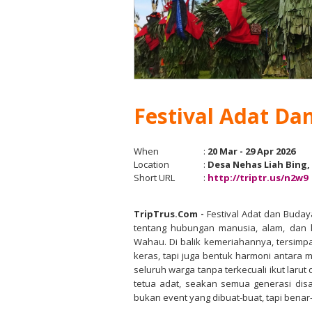
Festival Adat Da
When
:
20 Mar - 29 Apr 2026
Location
:
Desa Nehas Liah Bing,
Short URL
:
http://triptr.us/n2w9
TripTrus.Com
-
Festival Adat dan Buda
tentang hubungan manusia, alam, dan 
Wahau. Di balik kemeriahannya, tersimp
keras, tapi juga bentuk harmoni antara
seluruh warga tanpa terkecuali ikut laru
tetua adat, seakan semua generasi disa
bukan event yang dibuat-buat, tapi bena