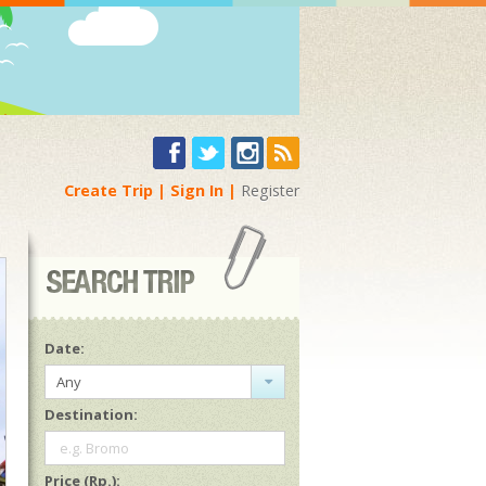
Create Trip
Sign In
Register
Date:
Any
Destination:
e.g. Bromo
Price (Rp.):