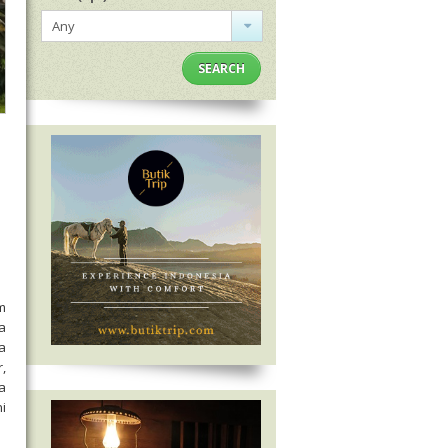
Any
SEARCH
m
a
a
,
a
i