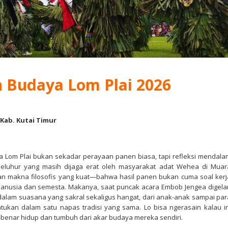
n Budaya Lom Plai 2026
 Kab. Kutai Timur
ya Lom Plai bukan sekadar perayaan panen biasa, tapi refleksi mendala
leluhur yang masih dijaga erat oleh masyarakat adat Wehea di Muar
an makna filosofis yang kuat—bahwa hasil panen bukan cuma soal kerj
 manusia dan semesta. Makanya, saat puncak acara Embob Jengea digelar
t dalam suasana yang sakral sekaligus hangat, dari anak-anak sampai par
tukan dalam satu napas tradisi yang sama. Lo bisa ngerasain kalau in
r-benar hidup dan tumbuh dari akar budaya mereka sendiri.