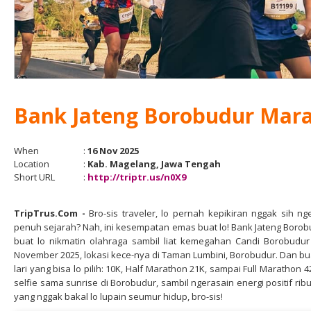
Bank Jateng Borobudur Mar
When
:
16 Nov 2025
Location
:
Kab. Magelang, Jawa Tengah
Short URL
:
http://triptr.us/n0X9
TripTrus.Com
-
Bro-sis traveler, lo pernah kepikiran nggak sih n
penuh sejarah? Nah, ini kesempatan emas buat lo! Bank Jateng Boro
buat lo nikmatin olahraga sambil liat kemegahan Candi Borobudur 
November 2025, lokasi kece-nya di Taman Lumbini, Borobudur. Dan bua
lari yang bisa lo pilih: 10K, Half Marathon 21K, sampai Full Marathon 4
selfie sama sunrise di Borobudur, sambil ngerasain energi positif rib
yang nggak bakal lo lupain seumur hidup, bro-sis!