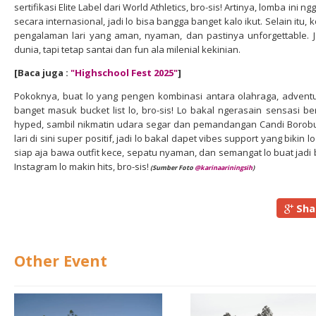
sertifikasi Elite Label dari World Athletics, bro-sis! Artinya, lomba ini
secara internasional, jadi lo bisa bangga banget kalo ikut. Selain itu,
pengalaman lari yang aman, nyaman, dan pastinya unforgettable. Jad
dunia, tapi tetap santai dan fun ala milenial kekinian.
[Baca juga :
"Highschool Fest 2025
"
]
Pokoknya, buat lo yang pengen kombinasi antara olahraga, adventur
banget masuk bucket list lo, bro-sis! Lo bakal ngerasain sensasi b
hyped, sambil nikmatin udara segar dan pemandangan Candi Borobud
lari di sini super positif, jadi lo bakal dapet vibes support yang bikin l
siap aja bawa outfit kece, sepatu nyaman, dan semangat lo buat jadi
Instagram lo makin hits, bro-sis!
(Sumber Foto
@karinaariningsih
)
Sha
Other Event