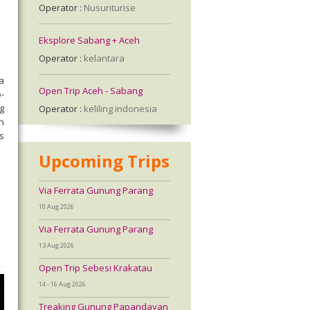
Operator :
Nusunturise
Eksplore Sabang + Aceh
Operator :
kelantara
a
Open Trip Aceh - Sabang
-
g
Operator :
keliling indonesia
h
s
Upcoming Trips
Via Ferrata Gunung Parang
10 Aug 2026
Via Ferrata Gunung Parang
13 Aug 2026
Open Trip Sebesi Krakatau
14 - 16 Aug 2026
Treaking Gunung Papandayan