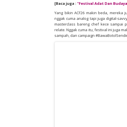
[Baca juga :
"Festival Adat Dan Budaya
Yang bikin ACF26 makin beda, mereka 
nggak cuma analog tapi juga digital-sav
masterclass bareng chef kece sampai 
relate. Nggak cuma itu, festival ini juga 
sampah, dan campaign #BawaBotolSendiri—