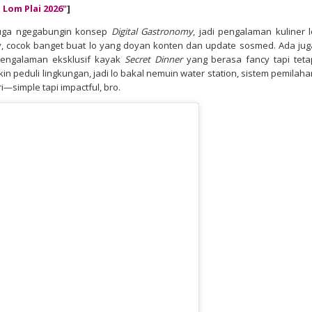
 Lom Plai 2026
"
]
juga ngegabungin konsep
Digital Gastronomy
, jadi pengalaman kuliner l
vy, cocok banget buat lo yang doyan konten dan update sosmed. Ada jug
pengalaman eksklusif kayak
Secret Dinner
yang berasa fancy tapi teta
makin peduli lingkungan, jadi lo bakal nemuin water station, sistem pemilah
simple tapi impactful, bro.