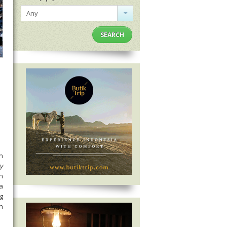
Any
SEARCH
n
y
n
a
g
h