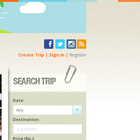
Create Trip
Sign In
Register
Date:
Any
Destination:
e.g. Bromo
Price (Rp.):