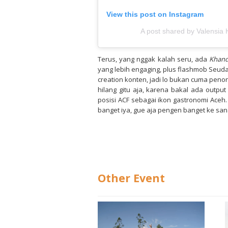
View this post on Instagram
A post shared by Valensia 
Terus, yang nggak kalah seru, ada
Khand
yang lebih engaging, plus flashmob Seuda
creation konten, jadi lo bukan cuma penon
hilang gitu aja, karena bakal ada outpu
posisi ACF sebagai ikon gastronomi Aceh. 
banget iya, gue aja pengen banget ke san
Other Event