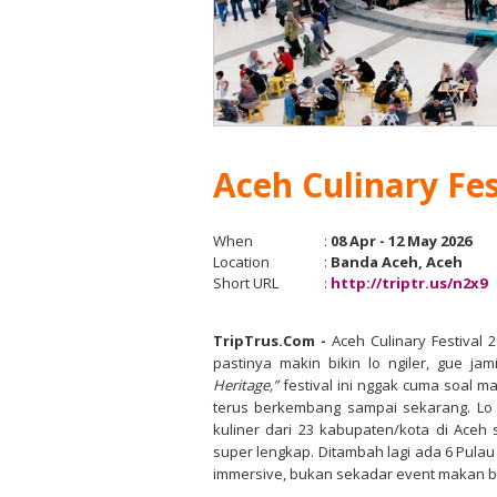
Aceh Culinary Fes
When
:
08 Apr - 12 May 2026
Location
:
Banda Aceh, Aceh
Short URL
:
http://triptr.us/n2x9
TripTrus.Com
-
Aceh Culinary Festival 2
pastinya makin bikin lo ngiler, gue j
Heritage,”
festival ini nggak cuma soal m
terus berkembang sampai sekarang. Lo
kuliner dari 23 kabupaten/kota di Aceh
super lengkap. Ditambah lagi ada 6 Pulau 
immersive, bukan sekadar event makan b