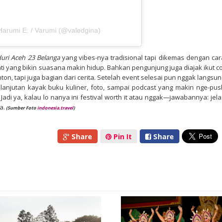
Harumi E. / Varumi (@valedgina)
uri Aceh 23 Belanga
yang vibes-nya tradisional tapi dikemas dengan car
ti yang bikin suasana makin hidup. Bahkan pengunjung juga diajak ikut co
ton, tapi juga bagian dari cerita. Setelah event selesai pun nggak langsun
t lanjutan kayak buku kuliner, foto, sampai podcast yang makin nge-pus
Jadi ya, kalau lo nanya ini festival worth it atau nggak—jawabannya: jela
a.
(Sumber Foto
indonesia.travel
)
Share
Pin It
Share