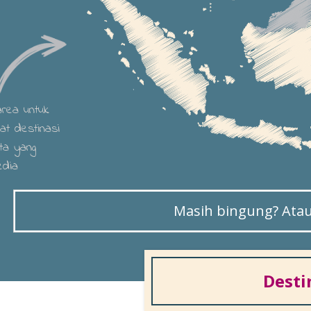
 area untuk
hat destinasi
ta yang
edia
Masih bingung? Atau 
Desti