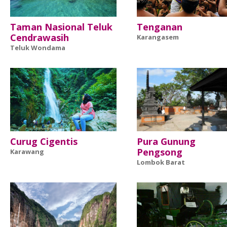
Taman Nasional Teluk
Tenganan
Cendrawasih
Karangasem
Teluk Wondama
Curug Cigentis
Pura Gunung
Pengsong
Karawang
Lombok Barat