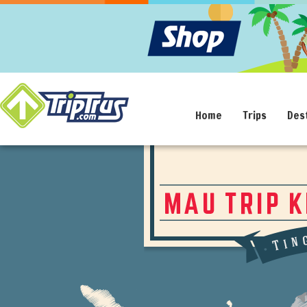
Home
Trips
Des