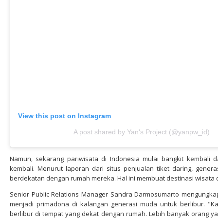
View this post on Instagram
A post shared by Yan's Project (@yanpw_id)
Namun, sekarang pariwisata di Indonesia mulai bangkit kembali 
kembali. Menurut laporan dari situs penjualan tiket daring, gener
berdekatan dengan rumah mereka. Hal ini membuat destinasi wisata di I
Senior Public Relations Manager Sandra Darmosumarto mengungkap
menjadi primadona di kalangan generasi muda untuk berlibur. "K
berlibur di tempat yang dekat dengan rumah. Lebih banyak orang y