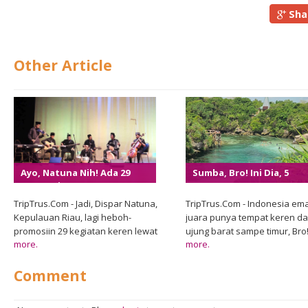
Sha
Other Article
Ayo, Natuna Nih! Ada 29
Sumba, Bro! Ini Dia, 5
Event Wisata Seru Banget
Tempat Keren Yang Haru
Di Tahun 2024!
Dicheck Pas Ke Sumba!
TripTrus.Com - Jadi, Dispar Natuna,
TripTrus.Com - Indonesia em
Kepulauan Riau, lagi heboh-
juara punya tempat keren da
promosiin 29 kegiatan keren lewat
ujung barat sampe timur, Bro
more.
more.
Calendar Of Event 2024, loh.
pantai-pantai putih, gunung-
Ketemu Kardiman, Kepala Bidang
gemunung, hutan tropis, sa
Comment
Pemasaran Dispar Natuna, nih,
savana yang luas banget! Sa
pas ngobrol di ruang kerjanya
satu tempat top di Indonesia,
tanggal 12 Januari 2024. Dia bilang,
terutama buat traveler lokal