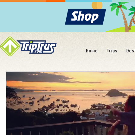
Home
Trips
Des