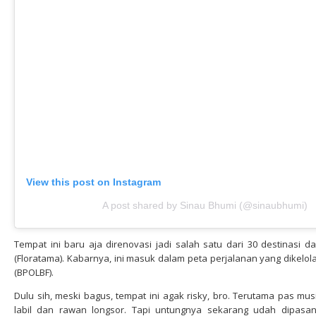
View this post on Instagram
A post shared by Sinau Bhumi (@sinaubhumi)
Tempat ini baru aja direnovasi jadi salah satu dari 30 destinasi d
(Floratama). Kabarnya, ini masuk dalam peta perjalanan yang dikelo
(BPOLBF).
Dulu sih, meski bagus, tempat ini agak risky, bro. Terutama pas mu
labil dan rawan longsor. Tapi untungnya sekarang udah dipas