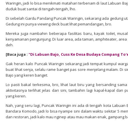
Waringin, jadi lo bisa menikmati matahari terbenam di laut Labuan 
duduk buat santai di tengah-tengah, lho.
Di sebelah Gardu Pandang Puncak Waringin, sekarang ada gedung ut
Gedung ini punya viewing deck buat lihat pemandangan, bro.
Mereka juga nambahin beberapa fasilitas baru, kayak toilet, mus
kenyamanan pengunjung. Di luar area, ada taman, amphiteater, area pa
deh.
[Baca juga :
"Di Labuan Bajo, Cuss Ke Desa Budaya Compang To'e
Gak heran kalo Puncak Waringin sekarang jadi tempat kumpul warga.
buat lihat senja, selalu rame banget pas sore menjelang malam. Di 
Bajo yang keren banget.
Lo pasti bakal terkesima, bro, lihat laut biru yang bersanding sam
aktivitasnya terlihat jelas dari sini, tambahin lagi kapal-kapal d
yang keren.
Nah, yang seru lagi, Puncak Waringin ini ada di tengah kota Labuan B
Bandara Komodo, jadi lo bisa nyampe sini dalam waktu sekitar 5 menit
dan restoran, jadi kalo mau nginep atau mau makan enak, gampang ba