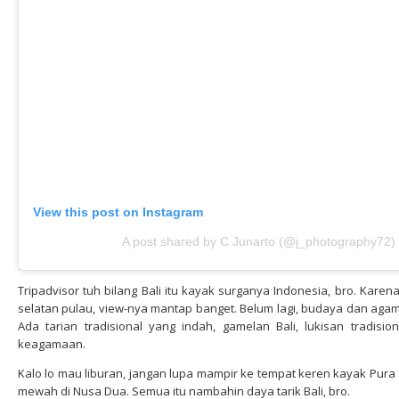
View this post on Instagram
A post shared by C Junarto (@j_photography72)
Tripadvisor tuh bilang Bali itu kayak surganya Indonesia, bro. Kare
selatan pulau, view-nya mantap banget. Belum lagi, budaya dan agama
Ada tarian tradisional yang indah, gamelan Bali, lukisan tradis
keagamaan.
Kalo lo mau liburan, jangan lupa mampir ke tempat keren kayak Pura
mewah di Nusa Dua. Semua itu nambahin daya tarik Bali, bro.