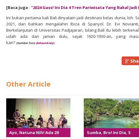
[Baca juga :
"2024 Gass! Ini Dia 4 Tren Pariwisata Yang Bakal Jad
Ini bukan pertama kali Bali dinyatain jadi destinasi kelas dunia, loh.
2021, dan bahkan mengalahin Ibiza di Spanyol. Dr. Evi Novianti
Berkelanjutan di Universitas Padjajaran, bilang Bali itu lebih terkena
udah ada dari jaman dulu, sejak 1920-1930-an, yang mas
kan?
(Sumber Foto
@shaunkiely
)
Sha
Other Article
Ayo, Natuna Nih! Ada 29
Sumba, Bro! Ini Dia, 5
Event Wisata Seru Banget
Tempat Keren Yang Haru