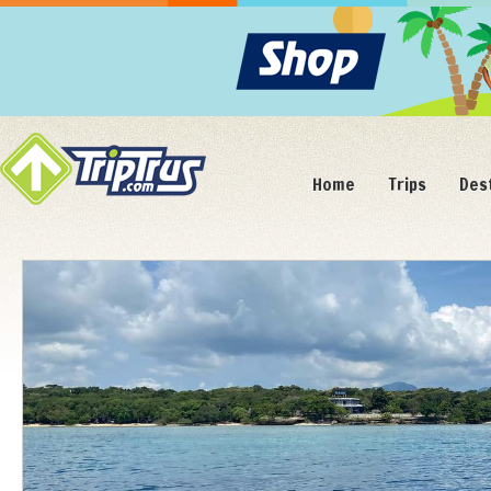
Home
Trips
Des