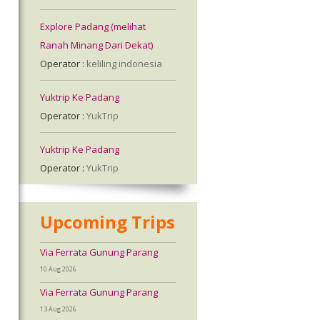
a
Explore Padang (melihat
Ranah Minang Dari Dekat)
Operator :
keliling indonesia
a
Yuktrip Ke Padang
Operator :
YukTrip
.
t
Yuktrip Ke Padang
a
Operator :
YukTrip
p
Upcoming Trips
,
Via Ferrata Gunung Parang
10 Aug 2026
Via Ferrata Gunung Parang
13 Aug 2026