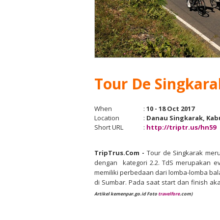
Tour De Singkara
When
:
10 - 18 Oct 2017
Location
:
Danau Singkarak, Kab
Short URL
:
http://triptr.us/hn59
TripTrus.Com -
Tour de Singkarak meru
dengan kategori 2.2. TdS merupakan eve
memiliki perbedaan dari lomba-lomba bala
di Sumbar. Pada saat start dan finish a
Artikel kemenpar.go.id Foto
travelfore
.com)