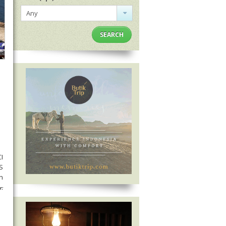
Any
SEARCH
I
S
n
r: