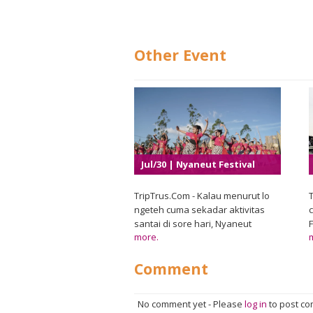
Other Event
Jul/30 | Nyaneut Festival
2026
TripTrus.Com - Kalau menurut lo
T
ngeteh cuma sekadar aktivitas
c
santai di sore hari, Nyaneut
more.
Festival 2026 bakal bikin
pandangan itu berubah. Di Garut,
Comment
tradisi minum teh khas Sunda
Priangan yang dikenal dengan
sebutan nyaneut hadir sebagai
No comment yet
-
Please
log in
to post c
perayaan budaya yang