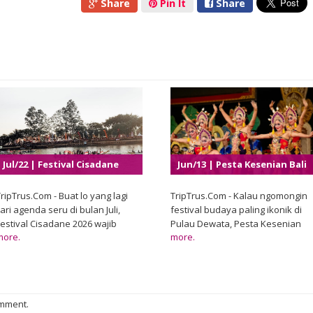
Share
Pin It
Share
Jul/22 | Festival Cisadane
Jun/13 | Pesta Kesenian Bali
2026
XLVIII 2026
ripTrus.Com - Buat lo yang lagi
TripTrus.Com - Kalau ngomongin
ari agenda seru di bulan Juli,
festival budaya paling ikonik di
Festival Cisadane 2026 wajib
Pulau Dewata, Pesta Kesenian
more.
more.
banget masuk daftar. Pemerintah
Bali jelas masuk daftar teratas.
Kota Tangerang melalui Dinas
Event tahunan yang udah jadi
Kebudayaan dan Pariwisata
kebanggaan masyarakat Bali ini
kembali menghadirkan salah satu
bukan cuma sekadar ajang
festival budaya terbesar yang
pertunjukan seni, tetapi juga
omment.
selalu dinanti masyarakat setiap
menjadi ruang hidup bagi