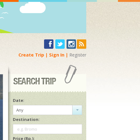
Create Trip
Sign In
Register
Date:
Any
Destination:
e.g. Bromo
Price (Rp.):