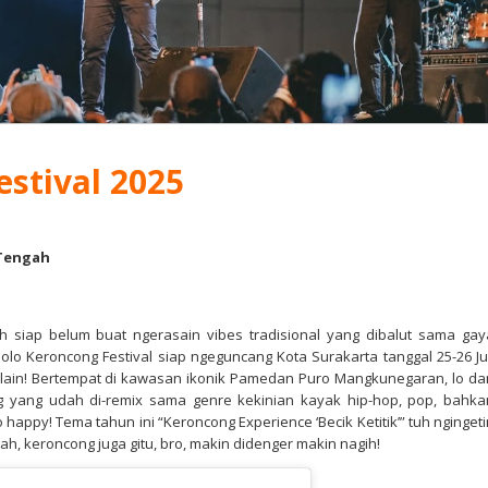
estival 2025
 Tengah
dah siap belum buat ngerasain vibes tradisional yang dibalut sama gay
Solo Keroncong Festival siap ngeguncang Kota Surakarta tanggal 25-26 Jul
g lain! Bertempat di kawasan ikonik Pamedan Puro Mangkunegaran, lo da
ng yang udah di-remix sama genre kekinian kayak hip-hop, pop, bahka
o happy! Tema tahun ini “Keroncong Experience ‘Becik Ketitik’” tuh ngingeti
Nah, keroncong juga gitu, bro, makin didenger makin nagih!