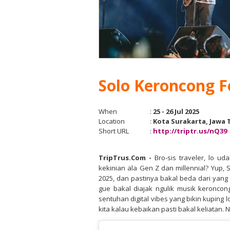
Solo Keroncong F
When
:
25 - 26 Jul 2025
Location
:
Kota Surakarta, Jawa
Short URL
:
http://triptr.us/nQ39
TripTrus.Com
-
Bro-sis traveler, lo u
kekinian ala Gen Z dan millennial? Yup, 
2025, dan pastinya bakal beda dari yan
gue bakal diajak ngulik musik keronco
sentuhan digital vibes yang bikin kuping l
kita kalau kebaikan pasti bakal keliatan. 