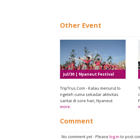
Other Event
Jul/30 | Nyaneut Festival
2026
TripTrus.Com - Kalau menurut lo
T
ngeteh cuma sekadar aktivitas
c
santai di sore hari, Nyaneut
more.
Festival 2026 bakal bikin
pandangan itu berubah. Di Garut,
Comment
tradisi minum teh khas Sunda
Priangan yang dikenal dengan
sebutan nyaneut hadir sebagai
No comment yet
-
Please
log in
to post c
perayaan budaya yang