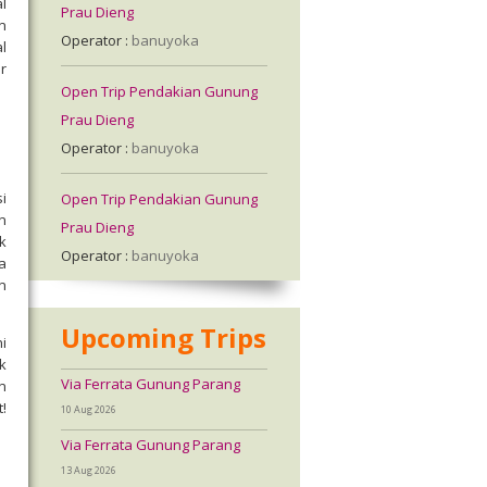
l
Prau Dieng
n
Operator :
banuyoka
l
r
Open Trip Pendakian Gunung
Prau Dieng
Operator :
banuyoka
i
Open Trip Pendakian Gunung
n
Prau Dieng
k
Operator :
banuyoka
a
n
Upcoming Trips
ni
k
Via Ferrata Gunung Parang
n
!
10 Aug 2026
Via Ferrata Gunung Parang
13 Aug 2026