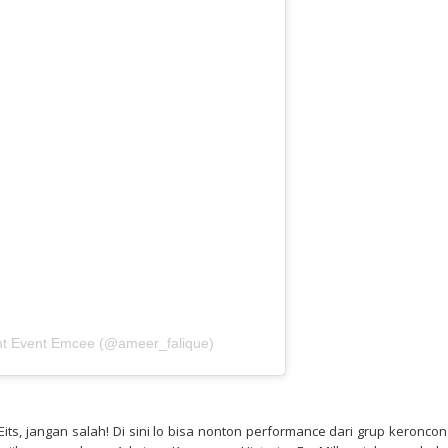
nt Event Emcee (@ameer_falique)
its, jangan salah! Di sini lo bisa nonton performance dari grup keroncon