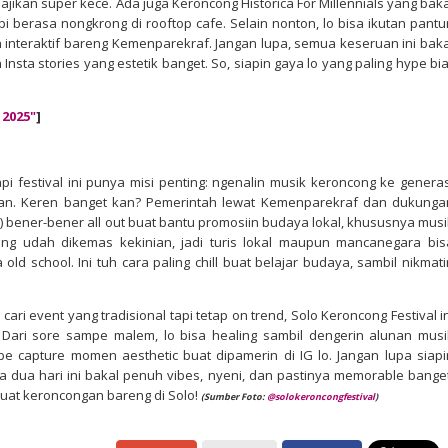
jikan super kece. Ada juga Keroncong Historica For Millennials yang baka
i berasa nongkrong di rooftop cafe. Selain nonton, lo bisa ikutan pantu
n interaktif bareng Kemenparekraf. Jangan lupa, semua keseruan ini baka
nsta stories yang estetik banget. So, siapin gaya lo yang paling hype bia
2025"
]
pi festival ini punya misi penting: ngenalin musik keroncong ke generas
man. Keren banget kan? Pemerintah lewat Kemenparekraf dan dukunga
 bener-bener all out buat bantu promosiin budaya lokal, khususnya musi
ng udah dikemas kekinian, jadi turis lokal maupun mancanegara bis
old school. Ini tuh cara paling chill buat belajar budaya, sambil nikmati
lo cari event yang tradisional tapi tetap on trend, Solo Keroncong Festival i
 Dari sore sampe malem, lo bisa healing sambil dengerin alunan musi
ampe capture momen aesthetic buat dipamerin di IG lo. Jangan lupa siapi
 dua hari ini bakal penuh vibes, nyeni, dan pastinya memorable banget
 buat keroncongan bareng di Solo!
(Sumber Foto:
@
solokeroncongfestival
)