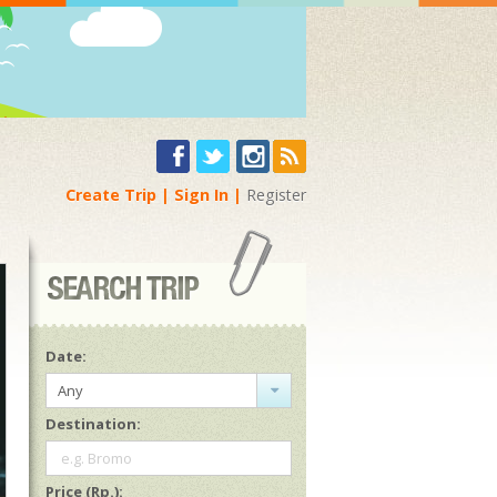
Create Trip
Sign In
Register
Date:
Any
Destination:
e.g. Bromo
Price (Rp.):