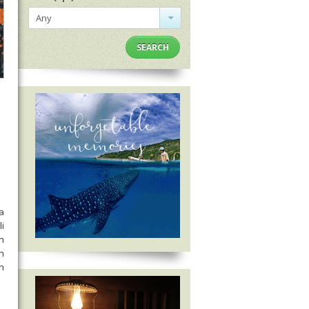
Any
SEARCH
a
i
n
n
n