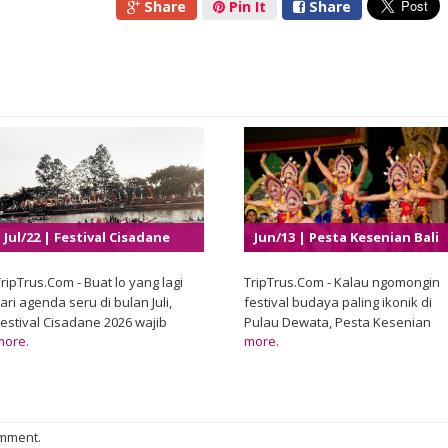
Share
Pin It
Share
Jul/22 | Festival Cisadane
Jun/13 | Pesta Kesenian Bali
2026
XLVIII 2026
ripTrus.Com - Buat lo yang lagi
TripTrus.Com - Kalau ngomongin
ari agenda seru di bulan Juli,
festival budaya paling ikonik di
Festival Cisadane 2026 wajib
Pulau Dewata, Pesta Kesenian
more.
more.
banget masuk daftar. Pemerintah
Bali jelas masuk daftar teratas.
Kota Tangerang melalui Dinas
Event tahunan yang udah jadi
Kebudayaan dan Pariwisata
kebanggaan masyarakat Bali ini
kembali menghadirkan salah satu
bukan cuma sekadar ajang
festival budaya terbesar yang
pertunjukan seni, tetapi juga
omment.
selalu dinanti masyarakat setiap
menjadi ruang hidup bagi