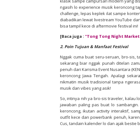
klasik sampe campursari modern yang disa
ngasih lo experience musik keroncong tap
challenge, lepas keplek ilat sampe konte
diabadikan lewat livestream YouTube dan I
bisa tampil kece di aftermovie festival ini!
[Baca juga :
"Tong Tong Night Market 
2. Poin Tujuan & Manfaat Festival
Nggak cuma buat seru-seruan, bro-sis, ta
sekarang biar nggak punah ditelan za
penuh dari Karisma Event Nusantara (KEN)
keroncong Jawa Tengah. Apalagi sekara
nikmatin musik tradisional tanpa ngerasa 
musik dan vibes yang asik!
So, intinya nih ya bro-sis traveler, kalau 
jawaban paling pas buat lo sambangin.
keroncong, ikutan activity interaktif, s
outfit kece dan powerbank penuh, karena
Cus, tandain kalender lo dan ajak bestie