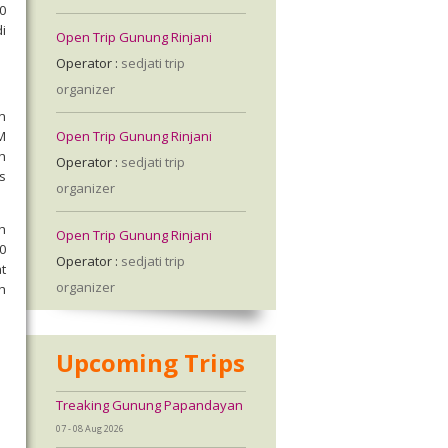
0
i
Open Trip Gunung Rinjani
Operator :
sedjati trip
organizer
n
Open Trip Gunung Rinjani
M
h
Operator :
sedjati trip
s
organizer
h
Open Trip Gunung Rinjani
0
Operator :
sedjati trip
t
organizer
h
Upcoming Trips
Treaking Gunung Papandayan
07 - 08 Aug 2026