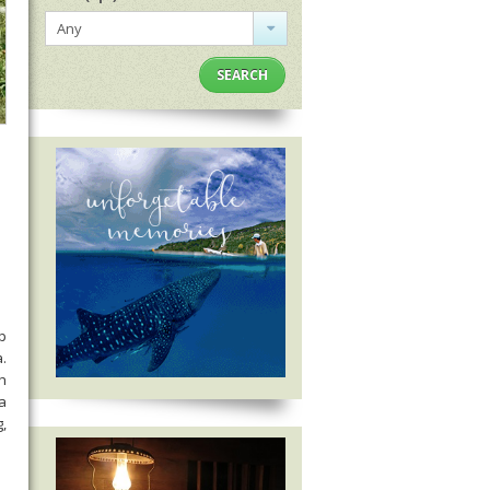
Any
SEARCH
ap
.
h
a
,