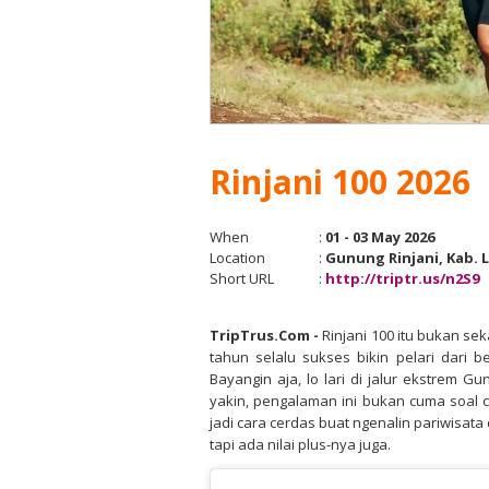
Rinjani 100 2026
When
:
01 - 03 May 2026
Location
:
Gunung Rinjani, Kab. 
Short URL
:
http://triptr.us/n2S9
TripTrus.Com
-
Rinjani 100 itu bukan sek
tahun selalu sukses bikin pelari dari 
Bayangin aja, lo lari di jalur ekstrem 
yakin, pengalaman ini bukan cuma soal ca
jadi cara cerdas buat ngenalin pariwisat
tapi ada nilai plus-nya juga.