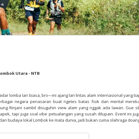
Lombok Utara - NTB
adar lomba lari biasa, bro—ini ajang lari lintas alam internasional yang ti
berbagai negara penasaran buat ngetes batas fisik dan mental mereka
Gunung Rinjani sambil disuguhin view alam yang nggak ada lawan. Gue si
pek, tapi juga soal vibe petualangan yang susah dilupain. Event ini jug
a dan budaya lokal Lombok ke mata dunia, jadi bukan cuma olahraga doang