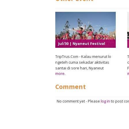
Jul/30 | Nyaneut Festival
2026
TripTrus.Com - Kalau menurut lo
T
ngeteh cuma sekadar aktivitas
c
santai di sore hari, Nyaneut
more.
Festival 2026 bakal bikin
pandangan itu berubah. Di Garut,
Comment
tradisi minum teh khas Sunda
Priangan yang dikenal dengan
sebutan nyaneut hadir sebagai
No comment yet
-
Please
log in
to post c
perayaan budaya yang
menggabungkan cita rasa,
kesenian, dan kebersamaan
dalam satu pengalaman yang
hangat dan berkesan. Festival ini