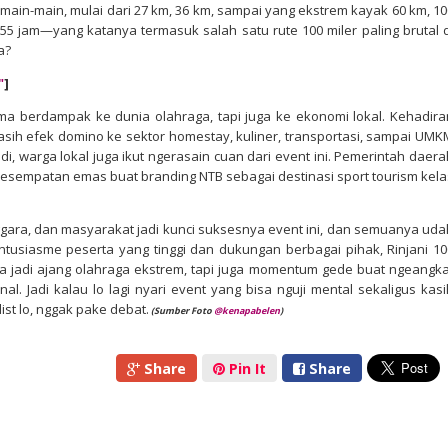
k main-main, mulai dari 27 km, 36 km, sampai yang ekstrem kayak 60 km, 10
5 jam—yang katanya termasuk salah satu rute 100 miler paling brutal d
a?
"
]
cuma berdampak ke dunia olahraga, tapi juga ke ekonomi lokal. Kehadira
ngasih efek domino ke sektor homestay, kuliner, transportasi, sampai UMK
i, warga lokal juga ikut ngerasain cuan dari event ini. Pemerintah daera
 kesempatan emas buat branding NTB sebagai destinasi sport tourism kela
gara, dan masyarakat jadi kunci suksesnya event ini, dan semuanya uda
tusiasme peserta yang tinggi dan dukungan berbagai pihak, Rinjani 10
ma jadi ajang olahraga ekstrem, tapi juga momentum gede buat ngeangka
al. Jadi kalau lo lagi nyari event yang bisa nguji mental sekaligus kasi
list lo, nggak pake debat.
(Sumber Foto
@kenapabelen
)
Share
Pin It
Share