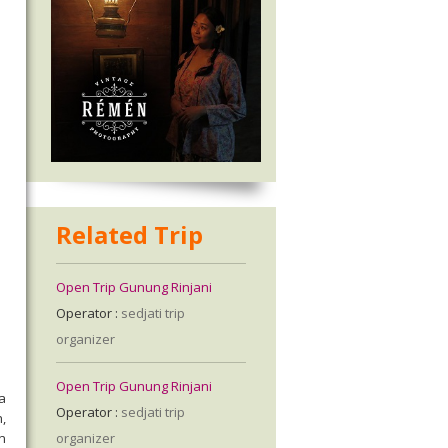
Related Trip
Open Trip Gunung Rinjani
Operator :
sedjati trip
organizer
Open Trip Gunung Rinjani
a
Operator :
sedjati trip
h,
organizer
n