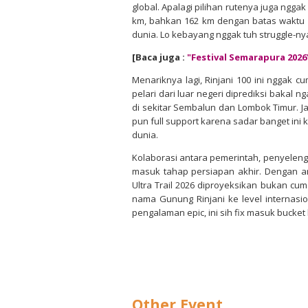
global. Apalagi pilihan rutenya juga ngga
km, bahkan 162 km dengan batas waktu 5
dunia. Lo kebayang nggak tuh struggle-ny
[Baca juga :
"Festival Semarapura 2026
Menariknya lagi, Rinjani 100 ini nggak 
pelari dari luar negeri diprediksi bakal 
di sekitar Sembalun dan Lombok Timur. Jad
pun full support karena sadar banget ini
dunia.
Kolaborasi antara pemerintah, penyeleng
masuk tahap persiapan akhir. Dengan an
Ultra Trail 2026 diproyeksikan bukan cu
nama Gunung Rinjani ke level internasion
pengalaman epic, ini sih fix masuk bucket 
Other Event