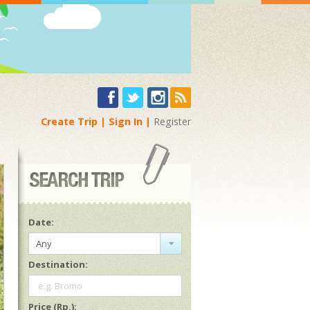
Create Trip
Sign In
Register
Date:
Any
Destination:
e.g. Bromo
Price (Rp.):