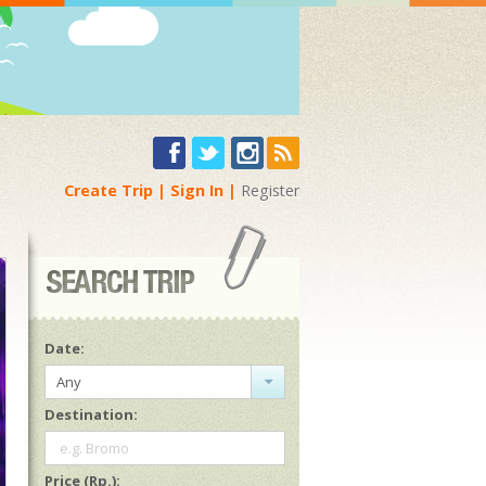
Create Trip
Sign In
Register
Date:
Any
Destination:
e.g. Bromo
Price (Rp.):