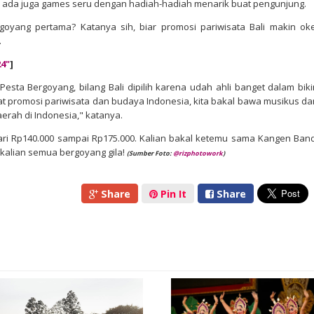
 ada juga games seru dengan hadiah-hadiah menarik buat pengunjung.
rgoyang pertama? Katanya sih, biar promosi pariwisata Bali makin oke
.
24"
]
sta Bergoyang, bilang Bali dipilih karena udah ahli banget dalam biki
at promosi pariwisata dan budaya Indonesia, kita bakal bawa musikus da
rah di Indonesia," katanya.
dari Rp140.000 sampai Rp175.000. Kalian bakal ketemu sama Kangen Band
 kalian semua bergoyang gila!
(Sumber Foto:
@rizphotowork
)
Share
Pin It
Share