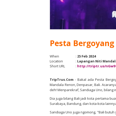
Pesta Bergoyang
When
:
25 Feb 2024
Location
:
Lapangan Niti Mandala
Short URL
:
http://triptr.us/nGw9
TripTrus.Com
- Bakal ada Pesta Bergoy
Mandala Renon, Denpasar, Bali. Acarany
deh! Menparekraf, Sandiaga Uno, bilang ini
Dia juga bilang Bali jadi kota pertama bu
Surabaya, Bandung, dan kota-kota lainnya
Sandiaga Uno juga ngomong, "Bali butuh 