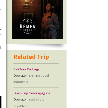
,
n
n
,
Related Trip
Bali Tour Package
Operator :
shining travel
indonesia
Open Trip Gunung Agung
Operator :
sedjati trip
organizer