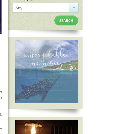
Any
SEARCH
i
u
,
"