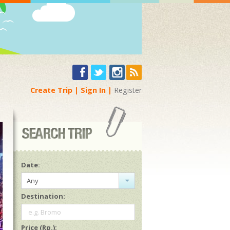
Create Trip
Sign In
Register
Date:
Any
Destination:
e.g. Bromo
Price (Rp.):