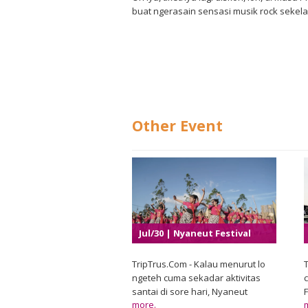
buat ngerasain sensasi musik rock sekelas
Other Event
Jul/30 | Nyaneut Festival
2026
TripTrus.Com - Kalau menurut lo
T
ngeteh cuma sekadar aktivitas
c
santai di sore hari, Nyaneut
more.
Festival 2026 bakal bikin