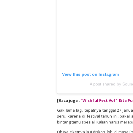
View this post on Instagram
A post shared by Sound
[Baca juga :
"Wishful Fest Vol 1 Kita Pu
Gak lama lagi, tepatnya tanggal 27 Janua
seru, karena di festival tahun ini, baka
bintang tamu spesial. Kalian harus merap
Oh iya, tiketnya lagi diskon, loh, di masa