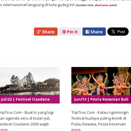
 internasional langsung di kota gudeg ini!
(Sumber Foto:
@
extreme_band
)
Share
Pin It
Share
Jul/22 | Festival Cisadane
Jun/13 | Pesta Kesenian Bali
2026
XLVIII 2026
ripTrus.Com - Buat lo yang lagi
TripTrus.Com - Kalau ngomongin
ari agenda seru di bulan Juli,
festival budaya paling ikonik di
Festival Cisadane 2026 wajib
Pulau Dewata, Pesta Kesenian
more.
more.
banget masuk daftar. Pemerintah
Bali jelas masuk daftar teratas.