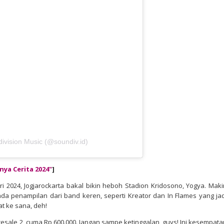
ivision Music (@soundiv.id)
nya Cerita 2024"
]
ri 2024, Jogjarockarta bakal bikin heboh Stadion Kridosono, Yogya. Maki
l ada penampilan dari band keren, seperti Kreator dan In Flames yang jad
at ke sana, deh!
 Presale 2, cuma Rp 600.000. Jangan sampe ketinggalan, guys! Ini kesempata