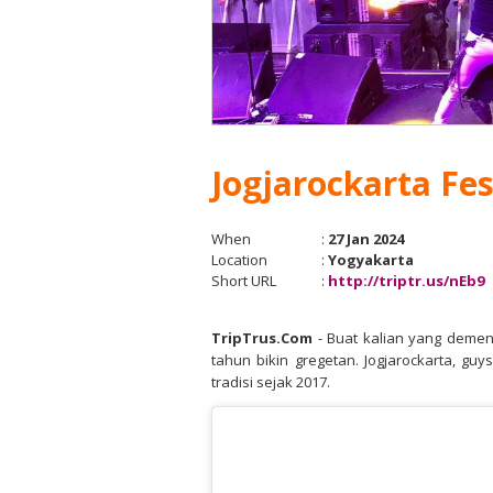
Jogjarockarta Fes
When
:
27 Jan 2024
Location
:
Yogyakarta
Short URL
:
http://triptr.us/nEb9
TripTrus.Com
- Buat kalian yang demen
tahun bikin gregetan. Jogjarockarta, guy
tradisi sejak 2017.