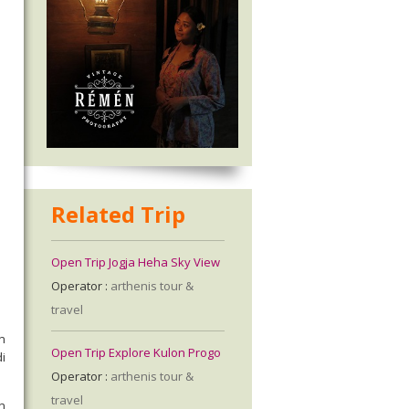
Related Trip
Open Trip Jogja Heha Sky View
Operator :
arthenis tour &
travel
n
Open Trip Explore Kulon Progo
i
Operator :
arthenis tour &
travel
n