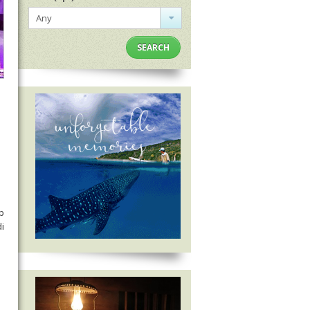
Any
SEARCH
p
i