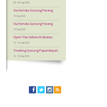
08 - 09 Aug 2026
Via Ferrata Gunung Parang
10 Aug 2026
Via Ferrata Gunung Parang
13 Aug 2026
a
Open Trip Sebesi Krakatau
14 - 16 Aug 2026
a
Treaking Gunung Papandayan
14 - 15 Aug 2026
.
t
a
p
,