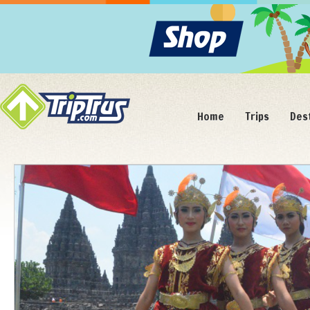
Home
Trips
Des