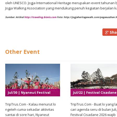
oleh UNESCO.
Jogja International Heritage merupakan event tahunan 
Jogja Walking Association yang mendukung penuh kegiatan berjalan ka
Sumber: Artikel
http://traveling.bisnis.com
Foto: http://jogjaheritagewalk.com/pegasuszhan.
Sha
Other Event
Jul/30 | Nyaneut Festival
Jul/22 | Festival Cisadane
2026
2026
TripTrus.Com - Kalau menurut lo
TripTrus.Com - Buat lo yang la
ngeteh cuma sekadar aktivitas
cari agenda seru di bulan Juli,
santai di sore hari, Nyaneut
Festival Cisadane 2026 wajib