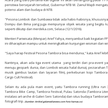
Acara yang baru pertama kali digelar ini akan berlangsung pada 11-16
peristiwa bersejarah tersebut, Gubernur NTB M. Zainul Majdi menga
potensi alam dan budaya di NTB.
"Pesona Lombok dan Sumbawa tidak ada habis-habisnya, khususnya
Dompu dan Bima yang juga mempunyai objek wisata yang begitu ka
seperti dikutip dari merdeka.com, Selasa (12/1/2016).
Menteri Pariwisata (Menpar) Arief Yahya, menyambut baik kegiatan F
ini diharapkan mampu untuk meningkatkan kunjungan wisman dan wis
"Saya harap Festival Pesona Tambora bisa mendunia," kata Arief lebih
Nantinya, akan ada tiga event utama yang terdiri dari pra-event yait
menuju geopark dunia, dan Lombok wisata halal dunia), peziarahan T
musik gambus lautan dan layaran film), perkebunan kopi Tambora 
Cargo Cult Festival).
Selain itu ada pula main event, yaitu Tambora running (Ultra run
Tambora Bike Camp, Tambora Festival, Pulau Satonda (Tambora Liter
instalasi art-arche di Galeri Seni Satonda) dan situs budaya Tamboram
fotografi trip.
(Sumber: Artikel galamedianews.com Foto harnas.co)