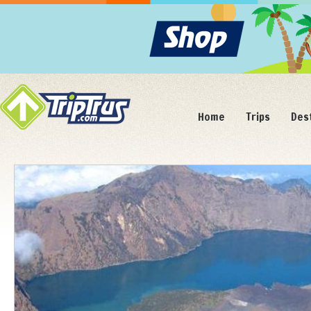
Home
Trips
Des