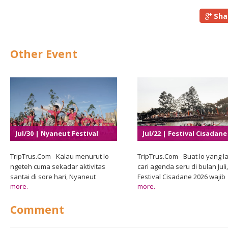
Sha
Other Event
Jul/30 | Nyaneut Festival
Jul/22 | Festival Cisadane
2026
2026
TripTrus.Com - Kalau menurut lo
TripTrus.Com - Buat lo yang la
ngeteh cuma sekadar aktivitas
cari agenda seru di bulan Juli,
santai di sore hari, Nyaneut
Festival Cisadane 2026 wajib
more.
more.
Festival 2026 bakal bikin
banget masuk daftar. Pemer
pandangan itu berubah. Di Garut,
Kota Tangerang melalui Dina
Comment
tradisi minum teh khas Sunda
Kebudayaan dan Pariwisata
Priangan yang dikenal dengan
kembali menghadirkan salah
sebutan nyaneut hadir sebagai
festival budaya terbesar yan