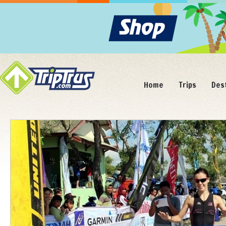
Home
Trips
Des