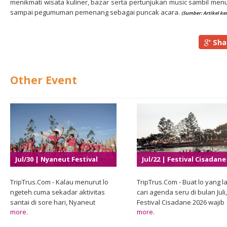
menikmati wisata kuliner, bazar serta pertunjukan music sambil men
sampai pegumuman pemenang sebagai puncak acara.
(Sumber:
Artikel k
Sha
Other Event
Jul/30 | Nyaneut Festival
Jul/22 | Festival Cisadane
2026
2026
TripTrus.Com - Kalau menurut lo
TripTrus.Com - Buat lo yang la
ngeteh cuma sekadar aktivitas
cari agenda seru di bulan Juli,
santai di sore hari, Nyaneut
Festival Cisadane 2026 wajib
more.
more.
Festival 2026 bakal bikin
banget masuk daftar. Pemer
pandangan itu berubah. Di Garut,
Kota Tangerang melalui Dina