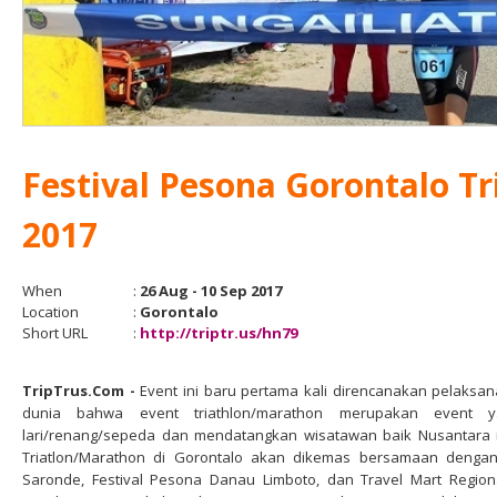
Festival Pesona Gorontalo T
2017
When
:
26 Aug - 10 Sep 2017
Location
:
Gorontalo
Short URL
:
http://triptr.us/hn79
TripTrus.Com -
Event ini baru pertama kali direncanakan pelaksan
dunia bahwa event triathlon/marathon merupakan event y
lari/renang/sepeda dan mendatangkan wisatawan baik Nusantara
Triatlon/Marathon di Gorontalo akan dikemas bersamaan dengan 
Saronde, Festival Pesona Danau Limboto, dan Travel Mart Region