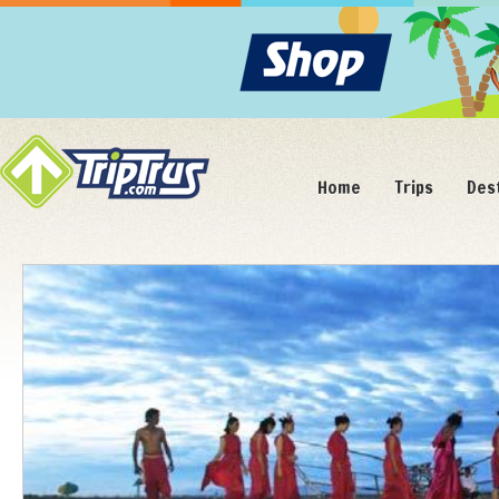
Home
Trips
Des