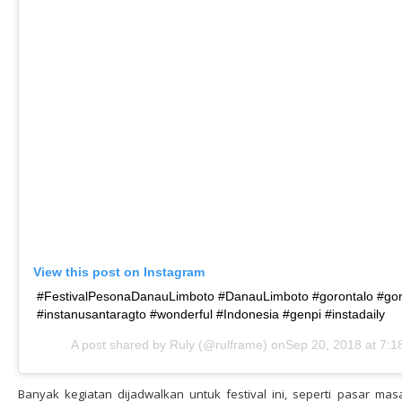
View this post on Instagram
#FestivalPesonaDanauLimboto #DanauLimboto #gorontalo #gor
#instanusantaragto #wonderful #Indonesia #genpi #instadaily
A post shared by
Ruly
(@rulframe) onSep 20, 2018 at 7:
Banyak kegiatan dijadwalkan untuk festival ini, seperti pasar mas