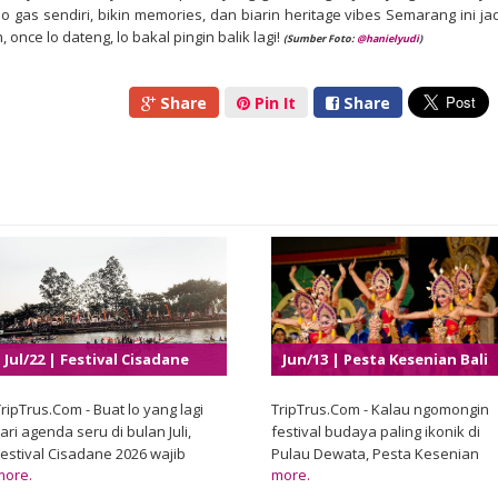
 gas sendiri, bikin memories, dan biarin heritage vibes Semarang ini jad
, once lo dateng, lo bakal pingin balik lagi!
(Sumber Foto:
@
hanielyudi
)
Share
Pin It
Share
Jul/22 | Festival Cisadane
Jun/13 | Pesta Kesenian Bali
2026
XLVIII 2026
ripTrus.Com - Buat lo yang lagi
TripTrus.Com - Kalau ngomongin
ari agenda seru di bulan Juli,
festival budaya paling ikonik di
Festival Cisadane 2026 wajib
Pulau Dewata, Pesta Kesenian
more.
more.
banget masuk daftar. Pemerintah
Bali jelas masuk daftar teratas.