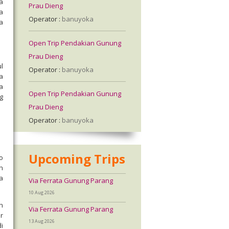
a
Prau Dieng
a
Operator :
banuyoka
a
Open Trip Pendakian Gunung
Prau Dieng
l
Operator :
banuyoka
a
a
Open Trip Pendakian Gunung
g
Prau Dieng
Operator :
banuyoka
Upcoming Trips
o
n
a
Via Ferrata Gunung Parang
10 Aug 2026
n
Via Ferrata Gunung Parang
r
13 Aug 2026
i