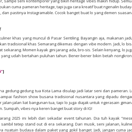
er, sampe seni kontemporer yang bikin heritage vibes makin hidup. Semu
ni bukan cuma pameran heritage, tapi juga cara kreatif buat ngenalin buday
ul, dan pastinya Instagramable. Cocok banget buat lo yang demen suasan
g
 kuliner khas yang muncul di Pasar Sentiling. Bayangin aja, makanan jadu
an tradisional khas Semarang dikemas dengan vibe modern. Jadi, lo bis
uat sekarang. Momen kayak gini jarang ada, bro-sis. Selain kenyang, lo jug
ge yang udah bertahan puluhan tahun. Bener-bener bikin betah nongkron
5"
]
rena gedung-gedung tua Kota Lama disulap jadi latar seni dan pameran. L
to, sampai fashion show busana tradisional nusantara yang dipadu denga
jalan-jalan liat bangunan tua, tapi lo juga diajak untuk ngerasain giman
n. Sumpah, vibes-nya keren banget buat story di IG!
marang 2025 ini lebih dari sekadar event tahunan. Dia tuh kayak “mesi
sambil tetep stand out di era sekarang. Dari musik, seni jalanan, kuline
a nyatuin budaya dalam paket yang gokil banget. Jadi, jangan cuma jad