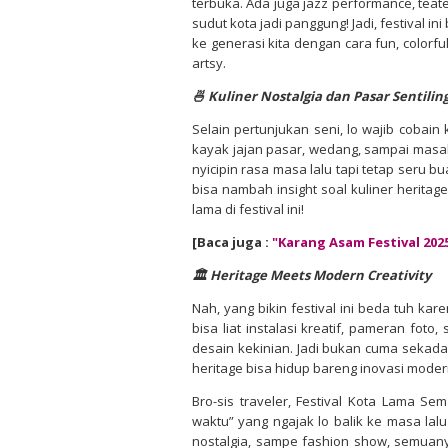
terbuka. Ada juga jazz performance, teat
sudut kota jadi panggung! Jadi, festival i
ke generasi kita dengan cara fun, colorf
artsy.
🍜 Kuliner Nostalgia dan Pasar Sentilin
Selain pertunjukan seni, lo wajib cobain
kayak jajan pasar, wedang, sampai masak
nyicipin rasa masa lalu tapi tetap seru b
bisa nambah insight soal kuliner herita
lama di festival ini!
[Baca juga :
"Karang Asam Festival 202
🏛️ Heritage Meets Modern Creativity
Nah, yang bikin festival ini beda tuh ka
bisa liat instalasi kreatif, pameran fo
desain kekinian. Jadi bukan cuma sekadar 
heritage bisa hidup bareng inovasi moder
Bro-sis traveler, Festival Kota Lama Se
waktu” yang ngajak lo balik ke masa lalu 
nostalgia, sampe fashion show, semuany