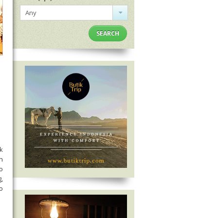
Any
SEARCH
k
n
o
,
o