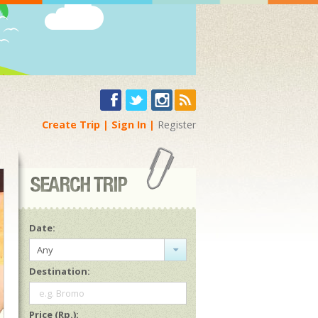
Create Trip
Sign In
Register
Date:
Any
Destination:
e.g. Bromo
Price (Rp.):