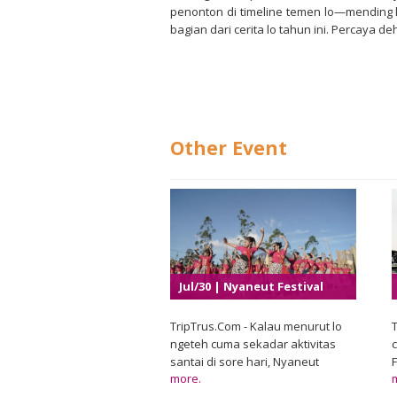
penonton di timeline temen lo—mending lo
bagian dari cerita lo tahun ini. Percaya deh
Other Event
Jul/30 | Nyaneut Festival
2026
TripTrus.Com - Kalau menurut lo
T
ngeteh cuma sekadar aktivitas
c
santai di sore hari, Nyaneut
more.
Festival 2026 bakal bikin