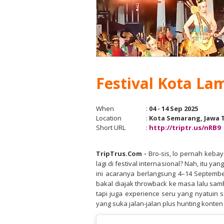
Festival Kota La
When
:
04 - 14 Sep 2025
Location
:
Kota Semarang, Jawa
Short URL
:
http://triptr.us/nRB9
TripTrus.Com
-
Bro-sis, lo pernah kebay
lagi di festival internasional? Nah, itu y
ini acaranya berlangsung 4–14 September
bakal diajak throwback ke masa lalu samb
tapi juga experience seru yang nyatuin se
yang suka jalan-jalan plus hunting konten 