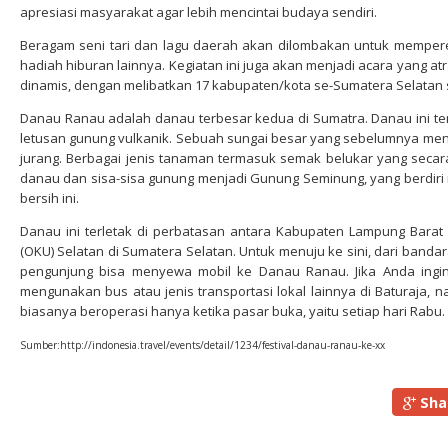
apresiasi masyarakat agar lebih mencintai budaya sendiri.
Beragam seni tari dan lagu daerah akan dilombakan untuk mempere
hadiah hiburan lainnya. Kegiatan ini juga akan menjadi acara yang atr
dinamis, dengan melibatkan 17 kabupaten/kota se-Sumatera Selatan
Danau Ranau adalah danau terbesar kedua di Sumatra. Danau ini t
letusan gunung vulkanik. Sebuah sungai besar yang sebelumnya meng
jurang. Berbagai jenis tanaman termasuk semak belukar yang secara
danau dan sisa-sisa gunung menjadi Gunung Seminung, yang berdiri 
bersih ini.
Danau ini terletak di perbatasan antara Kabupaten Lampung Barat
(OKU) Selatan di Sumatera Selatan. Untuk menuju ke sini, dari band
pengunjung bisa menyewa mobil ke Danau Ranau. Jika Anda ing
mengunakan bus atau jenis transportasi lokal lainnya di Baturaja,
biasanya beroperasi hanya ketika pasar buka, yaitu setiap hari Rabu.
Sumber:http://indonesia.travel/events/detail/1234/festival-danau-ranau-ke-xx
Sha