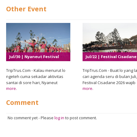
Other Event
Jul/30 | Nyaneut Festival
Jul/22 | Festival Cisadane
2026
2026
TripTrus.Com - Kalau menurut lo
TripTrus.Com - Buat lo yang la
ngeteh cuma sekadar aktivitas
cari agenda seru di bulan Juli,
santai di sore hari, Nyaneut
Festival Cisadane 2026 wajib
more.
more.
Festival 2026 bakal bikin
banget masuk daftar. Pemer
pandangan itu berubah. Di Garut,
Kota Tangerang melalui Dina
Comment
tradisi minum teh khas Sunda
Kebudayaan dan Pariwisata
Priangan yang dikenal dengan
kembali menghadirkan salah
sebutan nyaneut hadir sebagai
festival budaya terbesar yan
No comment yet
-
Please
log in
to post comment.
perayaan budaya yang
selalu dinanti masyarakat se
menggabungkan cita rasa,
tahunnya. Mengusung tema
kesenian, dan kebersamaan
"Flowing Heritage, Growing