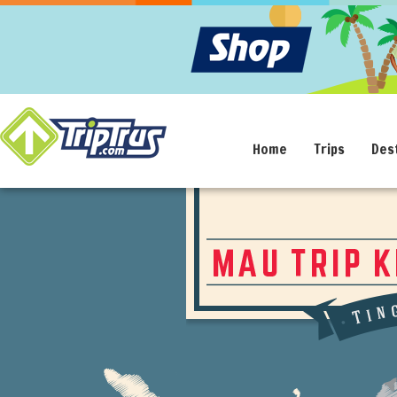
Home
Trips
Des