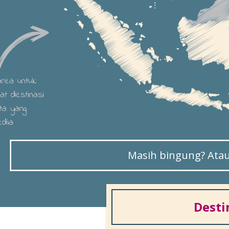
 area untuk
hat destinasi
ta yang
edia
Masih bingung? Atau 
Desti