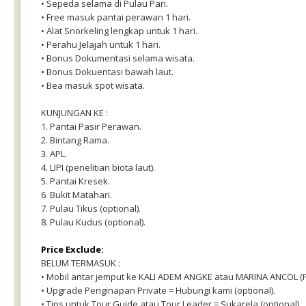
• Sepeda selama di Pulau Pari.
• Free masuk pantai perawan 1 hari.
• Alat Snorkeling lengkap untuk 1 hari.
• Perahu Jelajah untuk 1 hari.
• Bonus Dokumentasi selama wisata.
• Bonus Dokuentasi bawah laut.
• Bea masuk spot wisata.
KUNJUNGAN KE :
1. Pantai Pasir Perawan.
2. Bintang Rama.
3. APL.
4. LIPI (penelitian biota laut).
5. Pantai Kresek.
6. Bukit Matahari.
7. Pulau Tikus (optional).
8. Pulau Kudus (optional).
Price Exclude:
BELUM TERMASUK :
• Mobil antar jemput ke KALI ADEM ANGKE atau MARINA ANCOL (PP
• Upgrade Penginapan Private = Hubungi kami (optional).
• Tips untuk Tour Guide atau Tour Leader = Sukarela (optional).