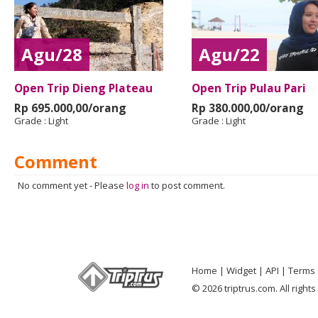
Agu/28
Agu/22
Open Trip Dieng Plateau
Open Trip Pulau Pari
Rp 695.000,00/orang
Rp 380.000,00/orang
Grade :
Light
Grade :
Light
Comment
No comment yet
-
Please
log in
to post comment.
Home
Widget
API
Terms 
© 2026 triptrus.com. All right