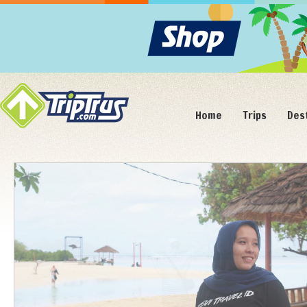
Home
Trips
Des