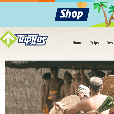
Home
Trips
Des