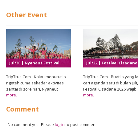
Other Event
Jul/30 | Nyaneut Festival
Jul/22 | Festival Cisadane
2026
2026
TripTrus.Com - Kalau menurut lo
TripTrus.Com - Buat lo yang la
ngeteh cuma sekadar aktivitas
cari agenda seru di bulan Juli,
santai di sore hari, Nyaneut
Festival Cisadane 2026 wajib
more.
more.
Festival 2026 bakal bikin
banget masuk daftar. Pemer
pandangan itu berubah. Di Garut,
Kota Tangerang melalui Dina
Comment
tradisi minum teh khas Sunda
Kebudayaan dan Pariwisata
Priangan yang dikenal dengan
kembali menghadirkan salah
sebutan nyaneut hadir sebagai
festival budaya terbesar yan
No comment yet
-
Please
log in
to post comment.
perayaan budaya yang
selalu dinanti masyarakat se
menggabungkan cita rasa,
tahunnya. Mengusung tema