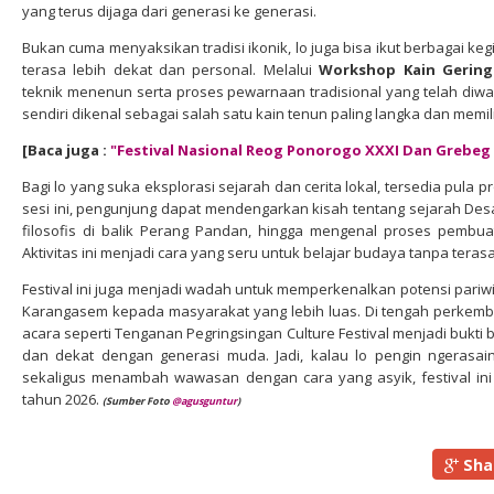
yang terus dijaga dari generasi ke generasi.
Bukan cuma menyaksikan tradisi ikonik, lo juga bisa ikut berbagai keg
terasa lebih dekat dan personal. Melalui
Workshop Kain Gering
teknik menenun serta proses pewarnaan tradisional yang telah diwa
sendiri dikenal sebagai salah satu kain tenun paling langka dan memiliki
[Baca juga :
"Festival Nasional Reog Ponorogo XXXI Dan Grebeg 
Bagi lo yang suka eksplorasi sejarah dan cerita lokal, tersedia pula 
sesi ini, pengunjung dapat mendengarkan kisah tentang sejarah D
filosofis di balik Perang Pandan, hingga mengenal proses pembua
Aktivitas ini menjadi cara yang seru untuk belajar budaya tanpa ter
Festival ini juga menjadi wadah untuk memperkenalkan potensi pariw
Karangasem kepada masyarakat yang lebih luas. Di tengah perkemb
acara seperti Tenganan Pegringsingan Culture Festival menjadi bukti b
dan dekat dengan generasi muda. Jadi, kalau lo pengin ngerasain
sekaligus menambah wawasan dengan cara yang asyik, festival ini b
tahun 2026.
(Sumber Foto
@agusguntur
)
Sha