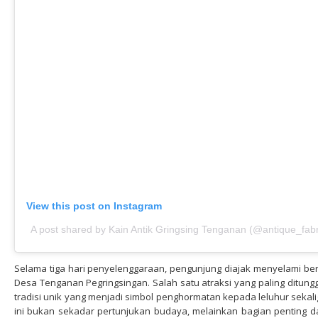
View this post on Instagram
A post shared by Kain Antik Gringsing Tenganan (@antique_fabr
Selama tiga hari penyelenggaraan, pengunjung diajak menyelami ber
Desa Tenganan Pegringsingan. Salah satu atraksi yang paling ditung
tradisi unik yang menjadi simbol penghormatan kepada leluhur seka
ini bukan sekadar pertunjukan budaya, melainkan bagian penting da