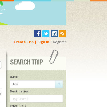
Create Trip
Sign In
Register
Date:
Any
m
Destination:
l
e.g. Bromo
i
Price (Rp.):