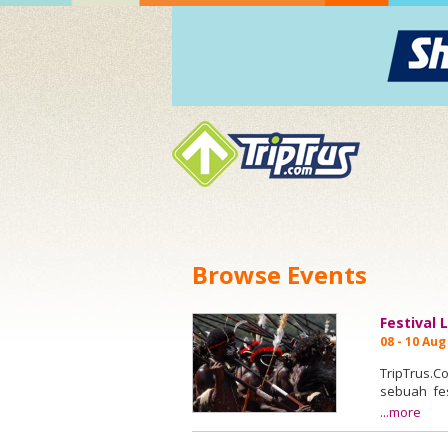
Browse Events
Festival
08 - 10 Au
TripTrus.C
sebuah fes
tersebut k
...more
Ini adala