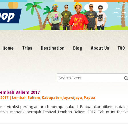
Home
Trips
Destination
Blog
About Us
FAQ
 Lembah Baliem 2017
g 2017 | Lembah Baliem, Kabupaten Jayawijaya, Papua
om - Atraksi perang antara beberapa suku di Papua akan dikemas dala
tival menarik bertajuk Festival Lembah Baliem 2017. Tahun ini festiva
embali digelar pada 8-10 Agustus 2017 di Kabupaten Jayawijaya, Papua.
h kesempatan Anda untuk melihat semua ragam suku di Dataran Tingg