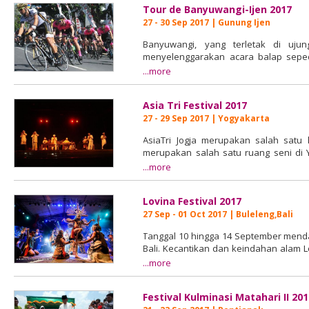
Tour de Banyuwangi-Ijen 2017
untuk berkunkung ke Jogja. Selain itu a
pemerintah daerah terhadap dunia
27 - 30 Sep 2017 | Gunung Ijen
jogjapedia.net Foto: jogjapedia.net ase
Banyuwangi, yang terletak di uju
menyelenggarakan acara balap seped
International Tour de Banyuwangi-Ijen
...more
27 sampai 30 September 2017. Me
mengasyikkan dengan wisata, Tour d
Asia Tri Festival 2017
dalam daftar Kalender Acara dan Festiv
27 - 29 Sep 2017 | Yogyakarta
Memasuki edisi keenam tahun ini, l
pengendara yang bersaing untu
AsiaTri Jogja merupakan salah satu k
Banyuwangi yang menarik di sekitar le
merupakan salah satu ruang seni di 
seluruh dunia tanpa melihat latar belak
...more
Selain memberikan tantangan serius 
ditujukan sebagai interaksi aktif 
mencakup beberapa tujuan paling men
penonton. Menampilkan kompisisi orisini
Pulau Merah dan kawasan Agro Kal
Lovina Festival 2017
sejak tahun 2006, mengundang sen
kompetisi. Sumber: Artikel Ped
bersama. Sumber: Ar
27 Sep - 01 Oct 2017 | Buleleng,Bali
Banyuwangibagus.com
Agendajogja.com senijogja.wordpress.
Tanggal 10 hingga 14 September mendat
Bali. Kecantikan dan keindahan alam 
luas dalam perhelatan "Hidden Bea
...more
panggung di Pantai Binaria, Undik
perhelatan tersebut."Festival Panta
Festival Kulminasi Matahari II 20
selama tiga hari. Pusat perhelatan in