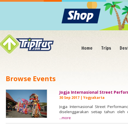
Home
Trips
Des
Browse Events
Jogja Internasional Street Perfo
30 Sep 2017 | Yogyakarta
Jogja Internasional Street Perform
diselenggarakan setiap tahun oleh 
Yogyakarta. Acara yang melibatk
...more
performing art, baik lokal maupun l
menambah daya tarik wisata Yogyaka