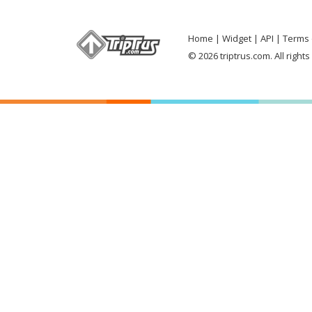
pesta kuliner, dan masih banyak la
Aseantourism.travel jpnn.com
Home
Widget
API
Terms 
© 2026 triptrus.com. All right