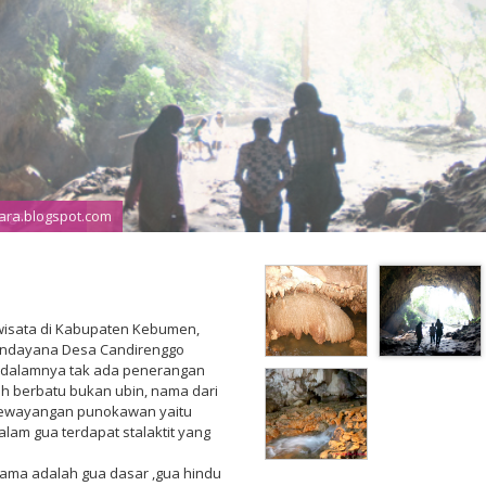
tara.blogspot.com
wisata di Kabupaten Kebumen,
Mandayana Desa Candirenggo
idalamnya tak ada penerangan
sih berbatu bukan ubin, nama dari
h pewayangan punokawan yaitu
lam gua terdapat stalaktit yang
rtama adalah gua dasar ,gua hindu