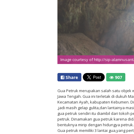
Image courtesy of http://sip-alamnusan
Share
907
Gua Petruk merupakan salah satu objek 
Jawa Tengah. Gua ini terletak di dukuh 
Kecamatan Ayah, kabupaten Kebumen. D
,jadi masih gelap gulita,dan lantainya ma
gua petruk sendiri itu diambil dari toko
petruk. Dinamakan gua petruk karena dida
bentuknya mirip dengan hidungya petruk.
Gua petruk memiliki 3 lantai gua,yang pe