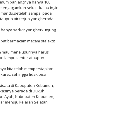
 umum panjangnya hanya 100
 mengagumkan sekali. kalau ingin
pemandu.setelah sampai pada
taupun air terjun yang berada
u hanya sedikit yang berkunjung
i
dapat bermacam macam stalaktit
ila mau menelusurinya harus
n lampu senter ataupun
knya kita telah mempersiapkan
karet, sehingga tidak bisa
wisata di Kabupaten Kebumen,
okasinya berada di Dukuh
an Ayah, Kabupaten Kebumen,
ajar menuju ke arah Selatan.