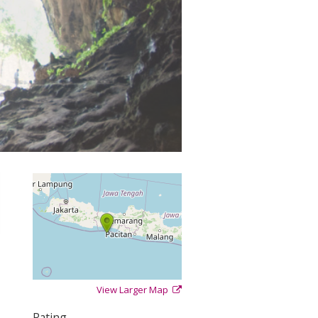
View Larger Map
+
−
⇧
Rating