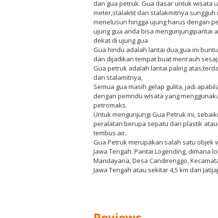
dan gua petruk. Gua dasar untuk wisata
meter,stalaktit dan stalakmitnya sungguh
menelusuri hingga ujung harus dengan 
ujung gua anda bisa mengunjungipantai a
dekat di ujung gua
Gua hindu adalah lantai dua,gua ini bunt
dan dijadikan tempat buat menrauh sesaj
Gua petruk adalah lantai paling atas,ter
dan stalamitnya,
Semua gua masih gelap gulita, jadi apab
dengan pemndu wisata yang menggunaka
petromaks.
Untuk mengunjungi Gua Petruk ini, sebai
peralatan berupa sepatu dari plastik atau 
tembus air.
Gua Petruk merupakan salah satu objek 
Jawa Tengah. Pantai Logending, dimana l
Mandayana, Desa Candirenggo, Kecamat
Jawa Tengah atau sekitar 4,5 km dari Jatij
Reviews