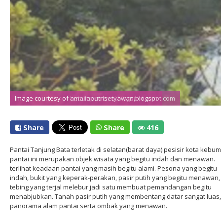
Image courtesy of kebumentravel.blogspot.com
Image courtesy of amaliaputrisetyawan.blogspot.com
Share
Share
416
Pantai Tanjung Bata terletak di selatan(barat daya) pesisir kota kebu
pantai ini merupakan objek wisata yang begitu indah dan menawan.
terlihat keadaan pantai yang masih begitu alami. Pesona yang begitu
indah, bukit yang keperak-perakan, pasir putih yang begitu menawan,
tebing yang terjal melebur jadi satu membuat pemandangan begitu
menabjubkan. Tanah pasir putih yang membentang datar sangat luas,
panorama alam pantai serta ombak yang menawan.