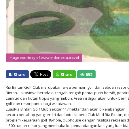
Image courtesy of www.indonesia.travel
Image courtesy of www.indonesia.travel
Share
Share
652
Ria Bintan Golf Club merupakan area bermain golf dari sebuah resor d
Bintan. Lokasinya berada di tengah-tengah pantai putih bersih, perair
zamrud dan hutan tropis yang rimbun. Area ini digunakan untuk berm
golf dan resor pantai bagi wisatawan.
LuasRia Bintan Golf Club sekitar 447 hektar dan akan dikembangkan
secara bertahap yang terdiri dari hotel seperti Club Med Ria Bintan, d
program kejuaraan golf 18-hole, clubhouse dengan fasilitas rekreasi 
1.500 rumah resor yang membuka ke pemandangan laut yang luar bia