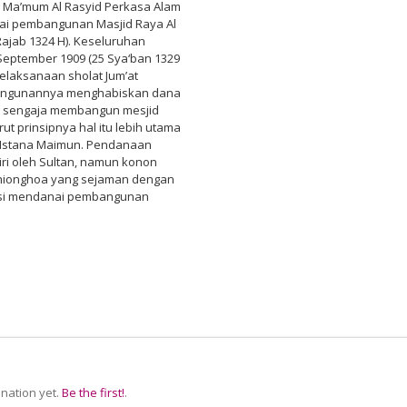
an Ma’mum Al Rasyid Perkasa Alam
ai pembangunan Masjid Raya Al
ajab 1324 H). Keseluruhan
eptember 1909 (25 Sya‘ban 1329
elaksanaan sholat Jum’at
mbangunannya menghabiskan dana
g sengaja membangun mesjid
t prinsipnya hal itu lebih utama
 Istana Maimun. Pendanaan
ri oleh Sultan, namun konon
 Thionghoa yang sejaman dengan
busi mendanai pembangunan
nation yet.
Be the first!
.