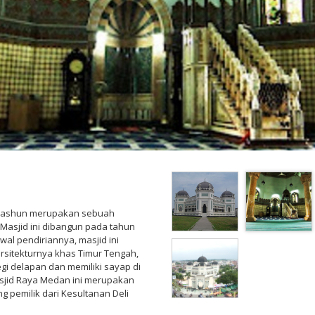
 Mashun merupakan sebuah
 Masjid ini dibangun pada tahun
wal pendiriannya, masjid ini
rsitekturnya khas Timur Tengah,
egi delapan dan memiliki sayap di
Masjid Raya Medan ini merupakan
 pemilik dari Kesultanan Deli