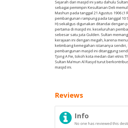
Sejarah dari masjid ini yaitu dahulu Sult
sebagai pemimpin Kesultanan Deli memul
Mashun pada tanggal 21 Agustus 1906 (1 R
pembangunan rampung pada tanggal 10 S
H) sekaligus digunakan ditandai dengan p
pertama di masjid ini. keseluruhan pe
sebesar satu juta Gulden. Sultan meman
kerajaan ini dengan megah, karena menuru
ketimbang kemegahan istananya sendiri,
pembangunan masjid ini ditanggung sendi
Tjong A Fie, tokoh kota medan dari etnis
Sultan Ma’mun Al Rasyd turut berkontri
masjid ini.
Reviews
Info
No one has reviewed this desti