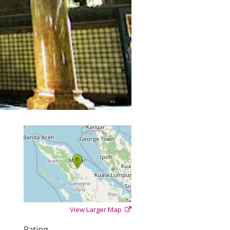
View Larger Map
+
−
⇧
Rating