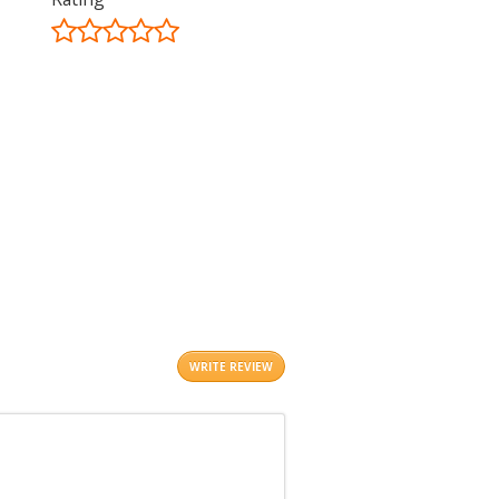
©
OpenStreetMap
contributors.
i
WRITE REVIEW