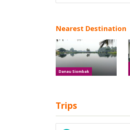
Nearest Destination
Danau Siombak
Trips