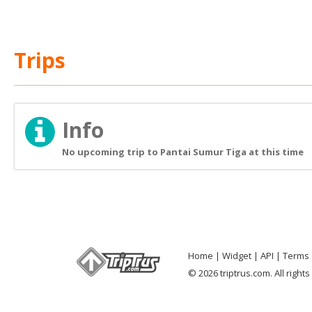
Trips
Info
No upcoming trip to Pantai Sumur Tiga at this time
Home
Widget
API
Terms 
© 2026 triptrus.com. All right