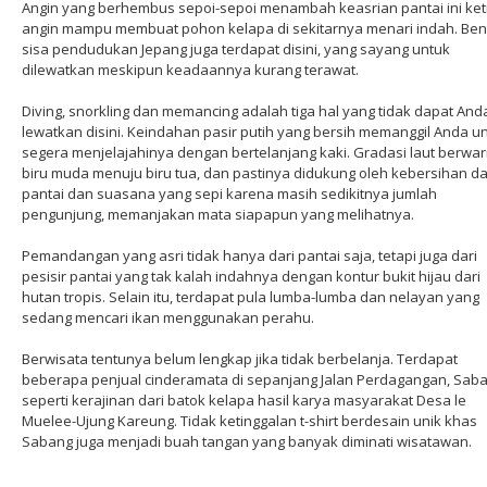
Angin yang berhembus sepoi-sepoi menambah keasrian pantai ini ket
angin mampu membuat pohon kelapa di sekitarnya menari indah. Be
sisa pendudukan Jepang juga terdapat disini, yang sayang untuk
dilewatkan meskipun keadaannya kurang terawat.
Diving, snorkling dan memancing adalah tiga hal yang tidak dapat And
lewatkan disini. Keindahan pasir putih yang bersih memanggil Anda u
segera menjelajahinya dengan bertelanjang kaki. Gradasi laut berwa
biru muda menuju biru tua, dan pastinya didukung oleh kebersihan da
pantai dan suasana yang sepi karena masih sedikitnya jumlah
pengunjung, memanjakan mata siapapun yang melihatnya.
Pemandangan yang asri tidak hanya dari pantai saja, tetapi juga dari
pesisir pantai yang tak kalah indahnya dengan kontur bukit hijau dari
hutan tropis. Selain itu, terdapat pula lumba-lumba dan nelayan yang
sedang mencari ikan menggunakan perahu.
Berwisata tentunya belum lengkap jika tidak berbelanja. Terdapat
beberapa penjual cinderamata di sepanjang Jalan Perdagangan, Saba
seperti kerajinan dari batok kelapa hasil karya masyarakat Desa le
Muelee-Ujung Kareung. Tidak ketinggalan t-shirt berdesain unik khas
Sabang juga menjadi buah tangan yang banyak diminati wisatawan.