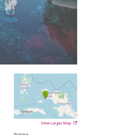
View Larger Map
+
−
⇧
Rating