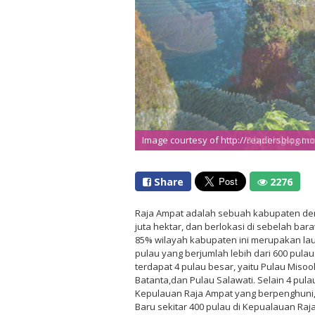
Image courtesy of http://readersblog.m
Share
2276
Raja Ampat adalah sebuah kabupaten deng
juta hektar, dan berlokasi di sebelah bar
85% wilayah kabupaten ini merupakan la
pulau yang berjumlah lebih dari 600 pulau.
terdapat 4 pulau besar, yaitu Pulau Misoo
Batanta,dan Pulau Salawati. Selain 4 pula
Kepulauan Raja Ampat yang berpenghuni, s
Baru sekitar 400 pulau di Kepualauan Raj