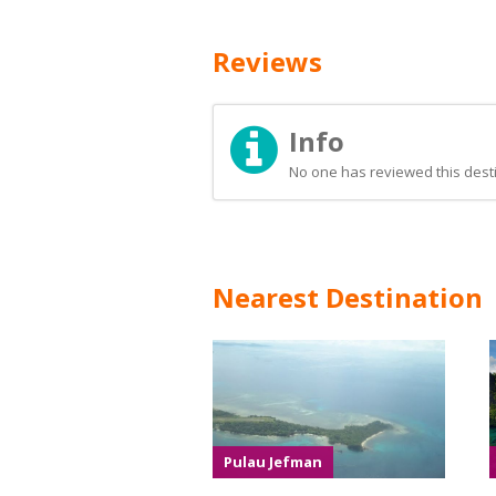
Reviews
Info
No one has reviewed this desti
Nearest Destination
Pulau Jefman