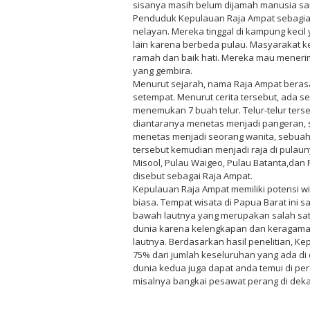
sisanya masih belum dijamah manusia sa
Penduduk Kepulauan Raja Ampat sebagian
nelayan. Mereka tinggal di kampung keci
lain karena berbeda pulau. Masyarakat k
ramah dan baik hati. Mereka mau menerim
yang gembira.
Menurut sejarah, nama Raja Ampat berasa
setempat. Menurut cerita tersebut, ada 
menemukan 7 buah telur. Telur-telur ter
diantaranya menetas menjadi pangeran, s
menetas menjadi seorang wanita, sebuah 
tersebut kemudian menjadi raja di pulaun
Misool, Pulau Waigeo, Pulau Batanta,dan 
disebut sebagai Raja Ampat.
Kepulauan Raja Ampat memiliki potensi wi
biasa. Tempat wisata di Papua Barat ini 
bawah lautnya yang merupakan salah sat
dunia karena kelengkapan dan keragama
lautnya. Berdasarkan hasil penelitian, 
75% dari jumlah keseluruhan yang ada di d
dunia kedua juga dapat anda temui di pe
misalnya bangkai pesawat perang di deka