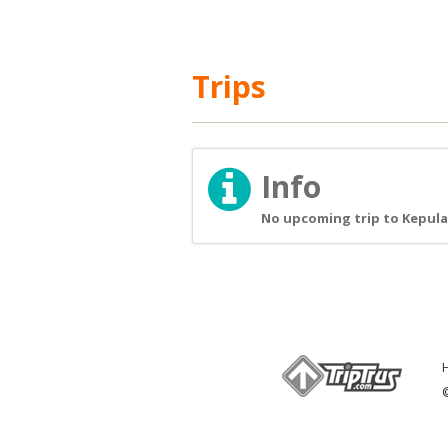
Trips
Info
No upcoming trip to Kepula
©