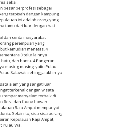
ma sekali.
 besar berprofesi sebagai
l yang terpisah dengan kampung
epulauan ini adalah orang yang
a tamu dari luar dengan hati
l dari cerita masyarakat
seorang perempuan yang
sebut kemudian menetas, 4
ementara 3 telur lainnya
batu, dan hantu. 4 Pangeran
ya masing-masing, yaitu Pulau
Pulau Salawati sehingga akhirnya
sata alam yang sangat luar
sangat terkenal dengan wisata
u tempat menyelam terbaik di
n flora dan fauna bawah
Kepulauan Raja Ampat mempunyai
unia. Selain itu, sisa-sisa perang
rairan Kepulauan Raja Ampat,
t Pulau Wai.