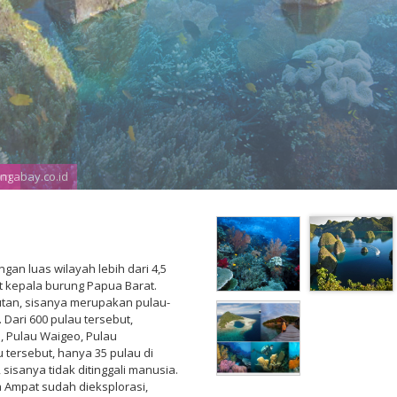
ongabay.co.id
an luas wilayah lebih dari 4,5
at kepala burung Papua Barat.
utan, sisanya merupakan pulau-
 Dari 600 pulau tersebut,
l, Pulau Waigeo, Pulau
u tersebut, hanya 35 pulau di
isanya tidak ditinggali manusia.
a Ampat sudah dieksplorasi,