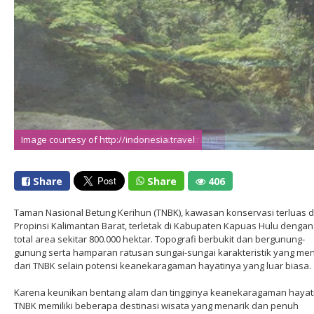
Image courtesy of http://www.indonesia.travel
Image courtesy of http://indonesia.travel
Share
Share
406
Taman Nasional Betung Kerihun (TNBK), kawasan konservasi terluas d
Propinsi Kalimantan Barat, terletak di Kabupaten Kapuas Hulu dengan
total area sekitar 800.000 hektar. Topografi berbukit dan bergunung-
gunung serta hamparan ratusan sungai-sungai karakteristik yang men
dari TNBK selain potensi keanekaragaman hayatinya yang luar biasa.
Karena keunikan bentang alam dan tingginya keanekaragaman hayati
TNBK memiliki beberapa destinasi wisata yang menarik dan penuh