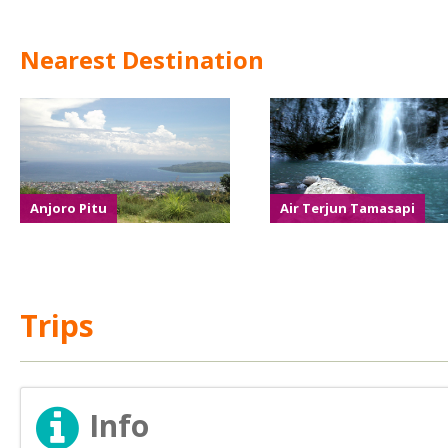
Nearest Destination
Anjoro Pitu
Air Terjun Tamasapi
Trips
Info