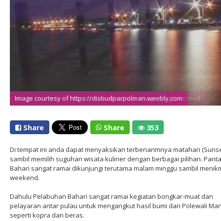
Image courtesy of https://disbudparpolman.weebly.com
Image courtesy of http://polewalimandar-image.blogspot.co.id
Share
Share
353
Di tempat ini anda dapat menyaksikan terbenanmnya matahari (Sunse
sambil memilih suguhan wisata kuliner dengan berbagai pilihan. Panta
Bahari sangat ramai dikunjungi terutama malam minggu sambil menik
weekend.
Dahulu Pelabuhan Bahari sangat ramai kegiatan bongkar-muat dan
pelayaran antar pulau untuk mengangkut hasil bumi dari Polewali Ma
seperti kopra dan beras.