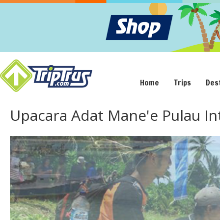
Home
Trips
Des
Upacara Adat Mane'e Pulau In