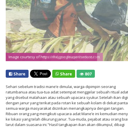
Image courtesy of https://lh6.googleusercontent.com
Image courtesy of http://imagizer.imageshack.us/
Share
Share
807
Sehari sebelum tradisi mane’e dimulai, warga dipimpin seorang
ratumbanua atau tua-tua adat setempat menggelar sebuah ritual ada
yang disebut malahaan atau sebuah upacara syukur.Setelah ikan digi
dengan janur yang terikat pada rotan ke sebuah kolam di dekat pantai
semua warga masyarakat diizinkan menangkapnya dengan tangan.
Ribuan orang yang mengikuti upacara adat Mane’e ini kemudian men
ke lokasi yang telah dikurung janur. Tua-muda, pejabat atau orang bia
larut dalam suasana ini."Hasil tangkapan ikan akan dikumpul, dibagi