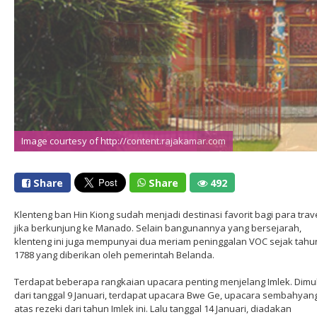
Image courtesy of http://kelenteng.com
Image courtesy of http://content.rajakamar.com
Share
Share
492
Klenteng ban Hin Kiong sudah menjadi destinasi favorit bagi para trav
jika berkunjung ke Manado. Selain bangunannya yang bersejarah,
klenteng ini juga mempunyai dua meriam peninggalan VOC sejak tahu
1788 yang diberikan oleh pemerintah Belanda.
Terdapat beberapa rangkaian upacara penting menjelang Imlek. Dimu
dari tanggal 9 Januari, terdapat upacara Bwe Ge, upacara sembahyan
atas rezeki dari tahun Imlek ini. Lalu tanggal 14 Januari, diadakan